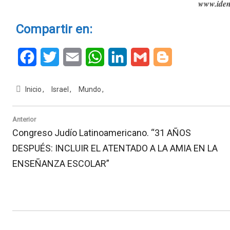
www.iden
Compartir en:
Facebook
Twitter
Email
WhatsApp
LinkedIn
Gmail
Blogger
Inicio
Israel
Mundo
Navegación
Anterior
de
Previous
Congreso Judío Latinoamericano. “31 AÑOS
entradas
Post:
DESPUÉS: INCLUIR EL ATENTADO A LA AMIA EN LA
ENSEÑANZA ESCOLAR”