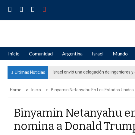
Skip
to
content
IDENTIDADES
Periodismo de Opinión e Investigación
Inicio
Comunidad
Argentina
Israel
Mundo
Movimiento estratégico para el futuro del p
Ultimas Noticias
educación judía en la diáspora”
Home
Inicio
Binyamin Netanyahu En Los Estados Unidos
Binyamin Netanyahu en
nomina a Donald Trump