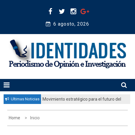
Skip
to
content
6 agosto, 2026 
Periodismo de Opinión e Investigación
IDENTIDADES
Ultimas Noticias
Movimiento estratégico para el futuro del
pueblo judío: “El gobierno aprobó por
unanimidad un plan nacional para
Home
Inicio
fortalecer la educación judía en la
diáspora”