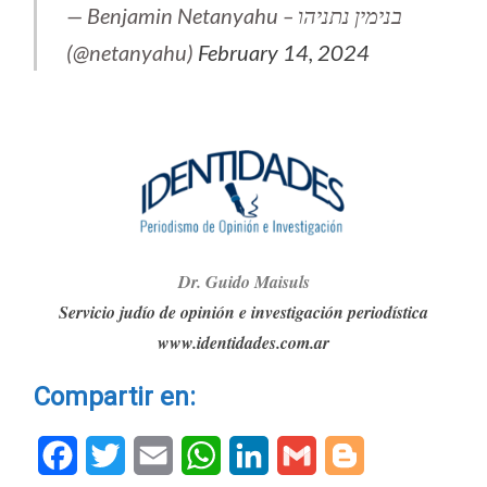
— Benjamin Netanyahu – בנימין נתניהו
(@netanyahu)
February 14, 2024
Dr. G
ui
do Maisuls
Servicio judío de opinión e investigación periodística
www.identidades.com.ar
Compartir en:
Facebook
Twitter
Email
WhatsApp
LinkedIn
Gmail
Blogger