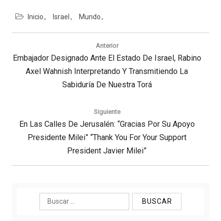
Inicio
Israel
Mundo
Navegación
de
Anterior
entradas
Previous
Embajador Designado Ante El Estado De Israel, Rabino
Post:
Axel Wahnish Interpretando Y Transmitiendo La
Sabiduría De Nuestra Torá
Siguiente
Next
En Las Calles De Jerusalén: “Gracias Por Su Apoyo
Post:
Presidente Milei” “Thank You For Your Support
President Javier Milei”
Buscar: