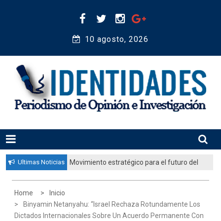
Skip
to
content
10 agosto, 2026 
Periodismo de Opinión e Investigación
IDENTIDADES
Ultimas Noticias
Movimiento estratégico para el futuro del
pueblo judío: “El gobierno aprobó por
unanimidad un plan nacional para
Home
Inicio
fortalecer la educación judía en la
Binyamin Netanyahu: “Israel Rechaza Rotundamente Los
diáspora”
Dictados Internacionales Sobre Un Acuerdo Permanente Con