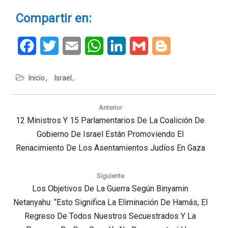
Compartir en:
Facebook
Twitter
Email
WhatsApp
LinkedIn
Gmail
Blogger
Inicio
Israel
Navegación
de
Anterior
entradas
Previous
12 Ministros Y 15 Parlamentarios De La Coalición De
Post:
Gobierno De Israel Están Promoviendo El
Renacimiento De Los Asentamientos Judíos En Gaza
Siguiente
Next
Los Objetivos De La Guerra Según Binyamin
Netanyahu: “Esto Significa La Eliminación De Hamás, El
Post:
Regreso De Todos Nuestros Secuestrados Y La