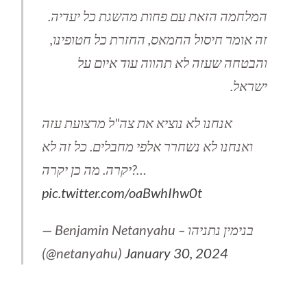
המלחמה הזאת עם פחות מהשגת כל יעדיה.
זה אומר חיסול החמאס, החזרת כל חטופינו,
והבטחה שעזה לא תהווה עוד איום על
ישראל.
אנחנו לא נוציא את צה"ל מרצועת עזה
ואנחנו לא נשחרר אלפי מחבלים. כל זה לא
יקרה. מה כן יקרה?…
pic.twitter.com/oaBwhIhw0t
— Benjamin Netanyahu – בנימין נתניהו
(@netanyahu)
January 30, 2024