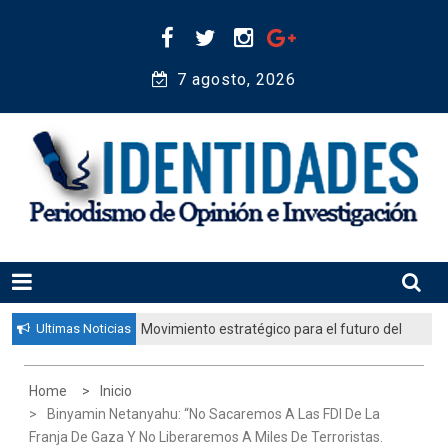
Skip
to
content
7 agosto, 2026 
Periodismo de Opinión e Investigación
IDENTIDADES
Ultimas Noticias
Movimiento estratégico para el futuro del
pueblo judío: “El gobierno aprobó por
unanimidad un plan nacional para
Home
Inicio
fortalecer la educación judía en la
Binyamin Netanyahu: “No Sacaremos A Las FDI De La
diáspora”
Franja De Gaza Y No Liberaremos A Miles De Terroristas.