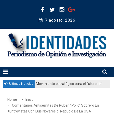
Skip
to
content
7 agosto, 2026 
Periodismo de Opinión e Investigación
IDENTIDADES
Ultimas Noticias
Movimiento estratégico para el futuro del
pueblo judío: “El gobierno aprobó por
unanimidad un plan nacional para
Home
Inicio
fortalecer la educación judía en la
Comentarios Antisemitas De Rubén “Pollo” Sobrero En
diáspora”
+Entrevistas Con Luis Novaresio: Repudio De La OSA