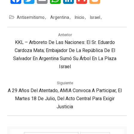
Antisemitismo
Argentina
Inicio
Israel
Navegación
de
Anterior
entradas
Previous
KKL – Arboreto De Las Naciones: El Sr. Eduardo
Cardoza Mata; Embajador De La República De El
Post:
Salvador En Argentina Sumó Su Árbol En La Plaza
Israel
Siguiente
Next
A 29 Años Del Atentado, AMIA Convoca A Participar, El
Post:
Martes 18 De Julio, Del Acto Central Para Exigir
Justicia