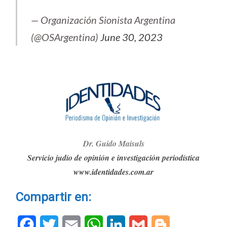
— Organización Sionista Argentina
(@OSArgentina)
June 30, 2023
Dr. G
ui
do Maisuls
Servicio judío de opinión e investigación periodística
www.identidades.com.ar
Compartir en:
Facebook
Twitter
Email
WhatsApp
LinkedIn
Gmail
Blogger