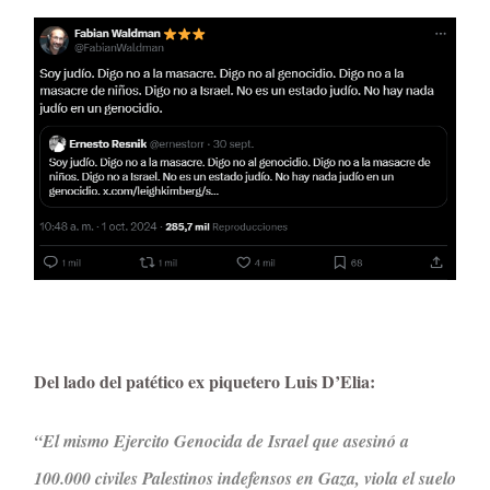
Del lado del patético ex piquetero Luis D’Elia:
“El mismo Ejercito Genocida de Israel que asesinó a
100.000 civiles Palestinos indefensos en Gaza, viola el suelo