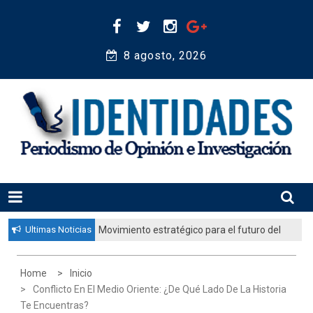
Skip
to
content
8 agosto, 2026 
Periodismo de Opinión e Investigación
IDENTIDADES
Ultimas Noticias
Movimiento estratégico para el futuro del
pueblo judío: “El gobierno aprobó por
unanimidad un plan nacional para
Home
Inicio
fortalecer la educación judía en la
Conflicto En El Medio Oriente: ¿De Qué Lado De La Historia
diáspora”
Te Encuentras?