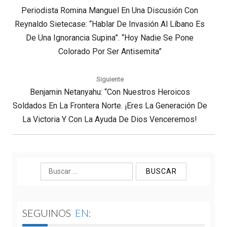
entradas
Previous
Periodista Romina Manguel En Una Discusión Con
Reynaldo Sietecase: “Hablar De Invasión Al Líbano Es
Post:
De Una Ignorancia Supina”. “Hoy Nadie Se Pone
Colorado Por Ser Antisemita”
Siguiente
Next
Benjamin Netanyahu: “Con Nuestros Heroicos
Soldados En La Frontera Norte. ¡Eres La Generación De
Post:
La Victoria Y Con La Ayuda De Dios Venceremos!
Buscar:
SEGUINOS
EN: