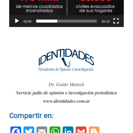
00:00
00:10
Dr. G
ui
do Maisuls
Servicio judío de opinión e investigación periodística
www.identidades.com.ar
Compartir en:
Facebook
Twitter
Email
WhatsApp
LinkedIn
Gmail
Blogger