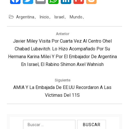
Argentina
Inicio
Israel
Mundo
Navegación
de
Anterior
entradas
Previous
Javier Miley Visita Por Cuarta Vez Al Centro Ohel
Post:
Chabad Lubavitch. Lo Hizo Acompañado Por Su
Hermana Karina Milei Y Por El Embajador De Argentina
En Israel, El Rabino Shimon Axel Wahnish
Siguiente
Next
AMIA Y La Embajada De EE.UU Recordaron A Las
Post:
Víctimas Del 11S
Buscar: