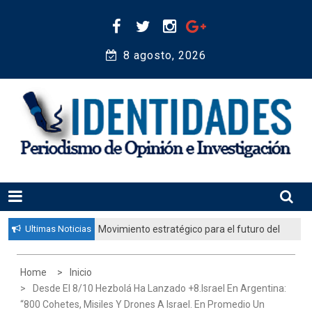
Skip
to
content
8 agosto, 2026 
Periodismo de Opinión e Investigación
IDENTIDADES
Ultimas Noticias
Movimiento estratégico para el futuro del
pueblo judío: “El gobierno aprobó por
unanimidad un plan nacional para
Home
Inicio
fortalecer la educación judía en la
Desde El 8/10 Hezbolá Ha Lanzado +8.Israel En Argentina:
diáspora”
“800 Cohetes, Misiles Y Drones A Israel. En Promedio Un