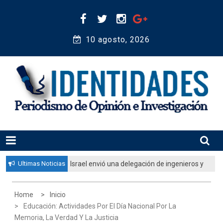
Skip
to
content
10 agosto, 2026 
Periodismo de Opinión e Investigación
IDENTIDADES
Ultimas Noticias
Israel envió una delegación de ingenieros y
especialistas para colaborar en la
evaluación estructural de edificios tras el
Home
Inicio
terremoto en Venezuela
Educación: Actividades Por El Día Nacional Por La
Memoria, La Verdad Y La Justicia