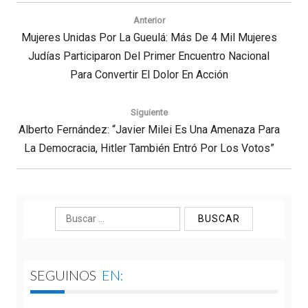
Navegación
de
Anterior
entradas
Previous
Mujeres Unidas Por La Gueulá: Más De 4 Mil Mujeres
Post:
Judías Participaron Del Primer Encuentro Nacional
Para Convertir El Dolor En Acción
Siguiente
Next
Alberto Fernández: “Javier Milei Es Una Amenaza Para
Post:
La Democracia, Hitler También Entró Por Los Votos”
Buscar:
SEGUINOS
EN: