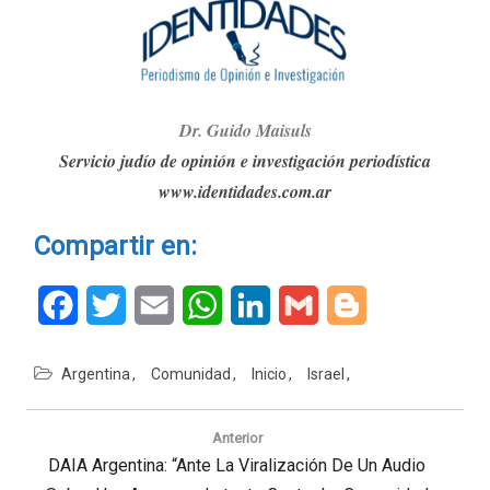
Dr. G
ui
do Maisuls
Servicio judío de opinión e investigación periodística
www.identidades.com.ar
Compartir en:
Facebook
Twitter
Email
WhatsApp
LinkedIn
Gmail
Blogger
Argentina
Comunidad
Inicio
Israel
Navegación
de
Anterior
entradas
Previous
DAIA Argentina: “Ante La Viralización De Un Audio