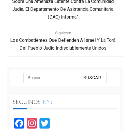
Sobre Una Amenaza Latente Contra La Comunidad
Post:
Judía, El Departamento De Asistencia Comunitaria
(DAC) Informa”
Siguiente
Next
Los Combatientes Que Defienden A Israel Y La Torá
Post:
Del Pueblo Judío Indisolublemente Unidos
Buscar:
SEGUINOS
EN:
Facebook
Instagram
Twitter