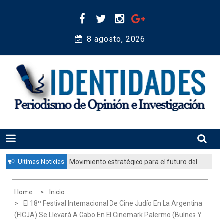
Skip
to
content
8 agosto, 2026 
Periodismo de Opinión e Investigación
IDENTIDADES
Ultimas Noticias
Movimiento estratégico para el futuro del
pueblo judío: “El gobierno aprobó por
unanimidad un plan nacional para
Home
Inicio
fortalecer la educación judía en la
El 18º Festival Internacional De Cine Judío En La Argentina
diáspora”
(FICJA) Se Llevará A Cabo En El Cinemark Palermo (Bulnes Y