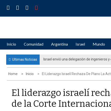
Skip
to
content
IDENTIDADES
Periodismo de Opinión e Investigación
Inicio
Comunidad
Argentina
Israel
Mundo
Movimiento estratégico para el futuro del p
Ultimas Noticias
educación judía en la diáspora”
Home
Inicio
El Liderazgo Israelí Rechaza De Plano La Act
El liderazgo israelí rec
de la Corte Internaciona