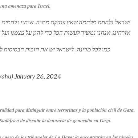
una amenaza para Israel.
ישראל נלחמת מלחמה שאין צודקת ממנה. אנחנו נלחמים נ
אזרחינו. אנחנו נמשיך לעשות הכל כדי להגן על עצמנו ועל .
כמו לכל מדינה, לישראל יש את הזכות הבסיסית 
בנימין (@netanyahu)
January 26, 2024
lidad para distinguir entre terroristas y la población civil de Gaza.
 Sudáfrica de discutir la denuncia de genocidio en Gaza.
e cuero de los tribunales de La Haya; la encontrarán en los túneles