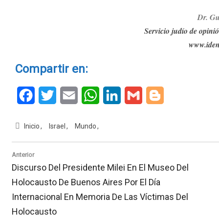
Dr. G
u
Servicio judío de opinió
www.iden
Compartir en:
Facebook
Twitter
Email
WhatsApp
LinkedIn
Gmail
Blogger
Inicio
Israel
Mundo
Navegación
Anterior
de
Previous
Discurso Del Presidente Milei En El Museo Del
entradas
Post:
Holocausto De Buenos Aires Por El Día
Internacional En Memoria De Las Víctimas Del
Holocausto