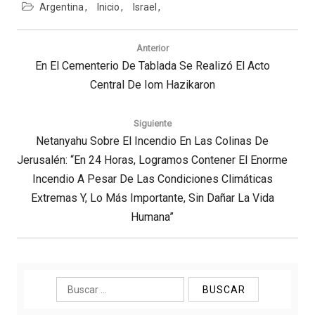
Argentina
Inicio
Israel
Navegación
de
Anterior
entradas
Previous
En El Cementerio De Tablada Se Realizó El Acto
Post:
Central De Iom Hazikaron
Siguiente
Next
Netanyahu Sobre El Incendio En Las Colinas De
Jerusalén: “En 24 Horas, Logramos Contener El Enorme
Post:
Incendio A Pesar De Las Condiciones Climáticas
Extremas Y, Lo Más Importante, Sin Dañar La Vida
Humana”
Buscar: