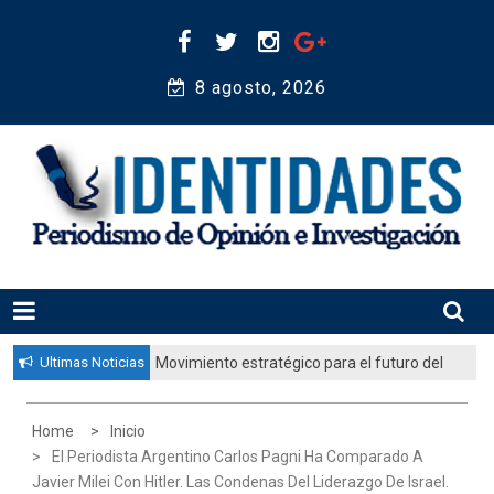
Skip
to
content
8 agosto, 2026 
Periodismo de Opinión e Investigación
IDENTIDADES
Ultimas Noticias
Movimiento estratégico para el futuro del
pueblo judío: “El gobierno aprobó por
unanimidad un plan nacional para
Home
Inicio
fortalecer la educación judía en la
El Periodista Argentino Carlos Pagni Ha Comparado A
diáspora”
Javier Milei Con Hitler. Las Condenas Del Liderazgo De Israel.