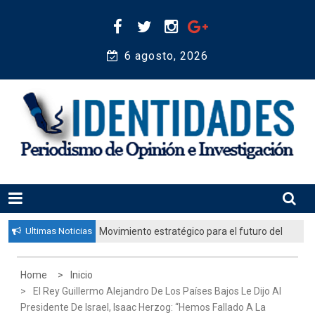
Skip
to
content
6 agosto, 2026 
Periodismo de Opinión e Investigación
IDENTIDADES
Ultimas Noticias
Movimiento estratégico para el futuro del
pueblo judío: “El gobierno aprobó por
unanimidad un plan nacional para
Home
Inicio
fortalecer la educación judía en la
El Rey Guillermo Alejandro De Los Países Bajos Le Dijo Al
diáspora”
Presidente De Israel, Isaac Herzog: “Hemos Fallado A La