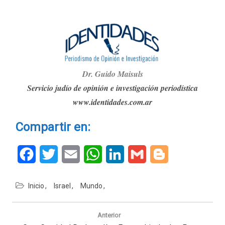
Dr. G
ui
do Maisuls
Servicio judío de opinión e investigación periodística
www.identidades.com.ar
Compartir en:
Facebook
Twitter
Email
WhatsApp
LinkedIn
Gmail
Blogger
Inicio
Israel
Mundo
Navegación
de
Anterior
entradas