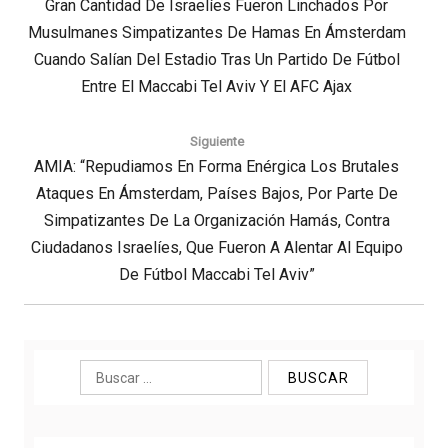
Previous
Gran Cantidad De Israelíes Fueron Linchados Por
Musulmanes Simpatizantes De Hamas En Ámsterdam
Post:
Cuando Salían Del Estadio Tras Un Partido De Fútbol
Entre El Maccabi Tel Aviv Y El AFC Ajax
Siguiente
Next
AMIA: “Repudiamos En Forma Enérgica Los Brutales
Post:
Ataques En Ámsterdam, Países Bajos, Por Parte De
Simpatizantes De La Organización Hamás, Contra
Ciudadanos Israelíes, Que Fueron A Alentar Al Equipo
De Fútbol Maccabi Tel Aviv”
Buscar: