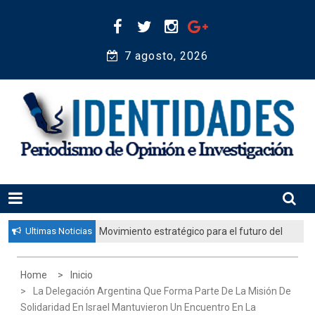
Skip
to
content
7 agosto, 2026 
Periodismo de Opinión e Investigación
IDENTIDADES
Ultimas Noticias
Movimiento estratégico para el futuro del
pueblo judío: “El gobierno aprobó por
unanimidad un plan nacional para
Home
Inicio
fortalecer la educación judía en la
La Delegación Argentina Que Forma Parte De La Misión De
diáspora”
Solidaridad En Israel Mantuvieron Un Encuentro En La