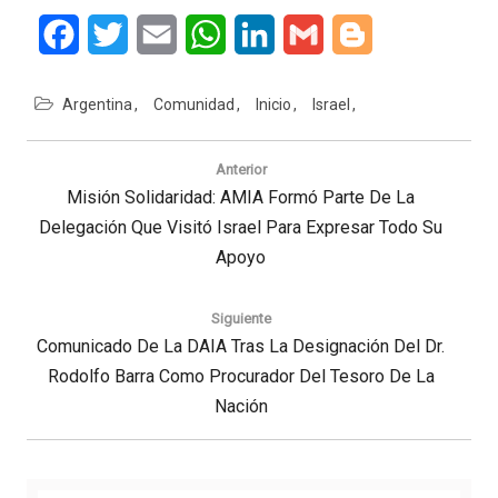
Facebook
Twitter
Email
WhatsApp
LinkedIn
Gmail
Blogger
Argentina
Comunidad
Inicio
Israel
Navegación
de
Anterior
entradas
Previous
Misión Solidaridad: AMIA Formó Parte De La
Delegación Que Visitó Israel Para Expresar Todo Su
Post:
Apoyo
Siguiente
Next
Comunicado De La DAIA Tras La Designación Del Dr.
Post:
Rodolfo Barra Como Procurador Del Tesoro De La
Nación