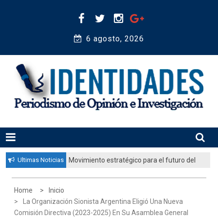
Skip
to
content
6 agosto, 2026 
Periodismo de Opinión e Investigación
IDENTIDADES
Ultimas Noticias
Movimiento estratégico para el futuro del
pueblo judío: “El gobierno aprobó por
unanimidad un plan nacional para
Home
Inicio
fortalecer la educación judía en la
La Organización Sionista Argentina Eligió Una Nueva
diáspora”
Comisión Directiva (2023-2025) En Su Asamblea General