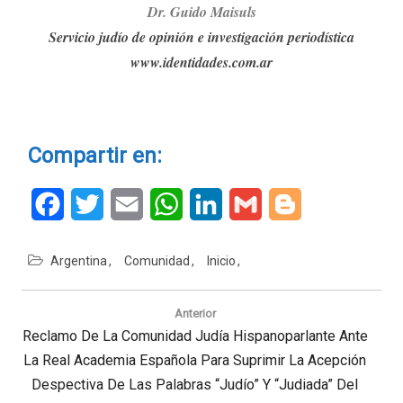
Dr. G
ui
do Maisuls
Servicio judío de opinión e investigación periodística
www.identidades.com.ar
Compartir en:
Facebook
Twitter
Email
WhatsApp
LinkedIn
Gmail
Blogger
Argentina
Comunidad
Inicio
Navegación
de
Anterior
entradas
Previous
Reclamo De La Comunidad Judía Hispanoparlante Ante
Post:
La Real Academia Española Para Suprimir La Acepción
Despectiva De Las Palabras “Judío” Y “Judiada” Del