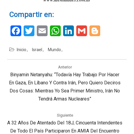
Compartir en:
Facebook
Twitter
Email
WhatsApp
LinkedIn
Gmail
Blogger
Inicio
Israel
Mundo
Navegación
de
Anterior
entradas
Previous
Binyamin Netanyahu: “Todavía Hay Trabajo Por Hacer
En Gaza, En Líbano Y Contra Irán, Pero Quiero Deciros
Post:
Dos Cosas: Mientras Yo Sea Primer Ministro, Irán No
Tendrá Armas Nucleares”
Siguiente
Next
A 32 Años De Atentado Del 18J; Cincuenta Intendentes
Post:
De Todo El País Participaron En AMIA Del Encuentro