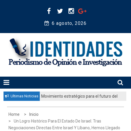
Skip
to
content
6 agosto, 2026 
Periodismo de Opinión e Investigación
IDENTIDADES
Ultimas Noticias
Movimiento estratégico para el futuro del
pueblo judío: “El gobierno aprobó por
unanimidad un plan nacional para
Home
Inicio
fortalecer la educación judía en la
Un Logro Histórico Para El Estado De Israel. Tras
diáspora”
Negociaciones Directas Entre Israel Y Líbano, Hemos Llegado