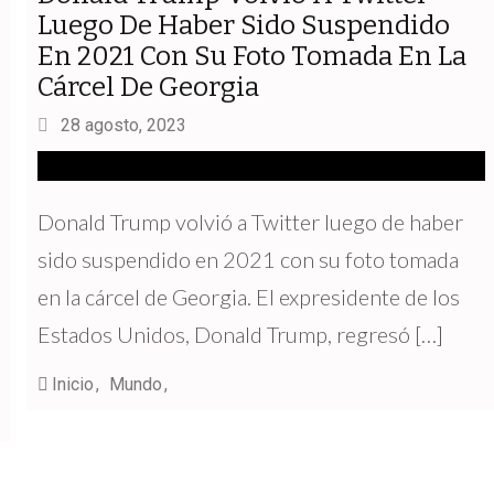
Luego De Haber Sido Suspendido
En 2021 Con Su Foto Tomada En La
Cárcel De Georgia
28 agosto, 2023
Donald Trump volvió a Twitter luego de haber
sido suspendido en 2021 con su foto tomada
en la cárcel de Georgia. El expresidente de los
Estados Unidos, Donald Trump, regresó […]
Inicio
Mundo