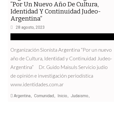
“Por Un Nuevo Año De Cultura,
Identidad Y Continuidad Judeo-
Argentina”
28 agosto, 2023
Organización Sionista Argentina “Por un nuevo
año de Cultura, Identidad y Continuidad Judeo-
Argentina” Dr. Guido Maisuls Servicio judío
de opinión e investigación periodística
www.identidades.com.ar
Argentina
Comunidad
Inicio
Judaismo