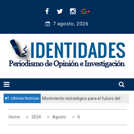
Skip
to
content
7 agosto, 2026 
Periodismo de Opinión e Investigación
IDENTIDADES
Ultimas Noticias
Movimiento estratégico para el futuro del
pueblo judío: “El gobierno aprobó por
unanimidad un plan nacional para
Home
2024
Agosto
8
fortalecer la educación judía en la
diáspora”