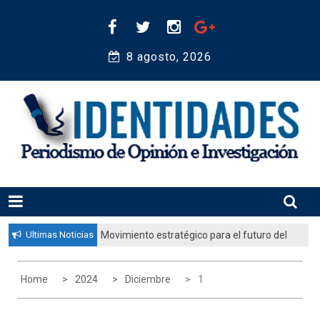
Skip
to
content
8 agosto, 2026 
Periodismo de Opinión e Investigación
IDENTIDADES
Ultimas Noticias
Movimiento estratégico para el futuro del
pueblo judío: “El gobierno aprobó por
unanimidad un plan nacional para
Home
2024
Diciembre
1
fortalecer la educación judía en la
diáspora”