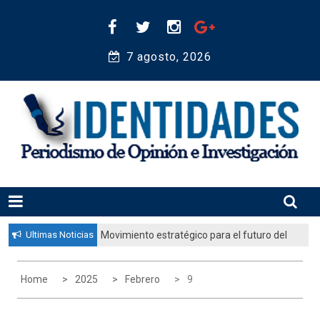
Skip
to
content
7 agosto, 2026 
Periodismo de Opinión e Investigación
IDENTIDADES
Ultimas Noticias
Movimiento estratégico para el futuro del
pueblo judío: “El gobierno aprobó por
unanimidad un plan nacional para
Home
2025
Febrero
9
fortalecer la educación judía en la
diáspora”