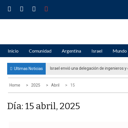
Skip
to
content
IDENTIDADES
Periodismo de Opinión e Investigación
Inicio
Comunidad
Argentina
Israel
Mundo
Israel envió una delegación de ingenieros y e
Ultimas Noticias
terremoto en Venezuela
Home
2025
Abril
15
Día: 15 abril, 2025