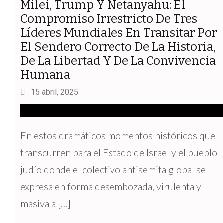
Milei, Trump Y Netanyahu: El
Compromiso Irrestricto De Tres
Líderes Mundiales En Transitar Por
El Sendero Correcto De La Historia,
De La Libertad Y De La Convivencia
Humana
15 abril, 2025
En estos dramáticos momentos históricos que
transcurren para el Estado de Israel y el pueblo
judío donde el colectivo antisemita global se
expresa en forma desembozada, virulenta y
masiva a […]