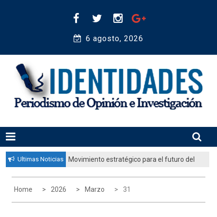
Skip
to
content
6 agosto, 2026 
Periodismo de Opinión e Investigación
IDENTIDADES
Ultimas Noticias
Movimiento estratégico para el futuro del
pueblo judío: “El gobierno aprobó por
unanimidad un plan nacional para
Home
2026
Marzo
31
fortalecer la educación judía en la
diáspora”