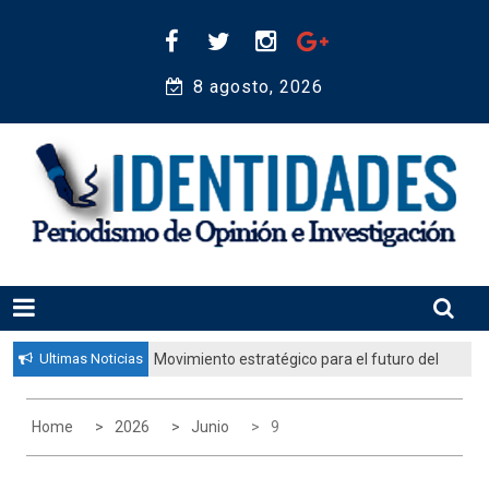
Skip
to
content
8 agosto, 2026 
Periodismo de Opinión e Investigación
IDENTIDADES
Ultimas Noticias
Movimiento estratégico para el futuro del
pueblo judío: “El gobierno aprobó por
unanimidad un plan nacional para
Home
2026
Junio
9
fortalecer la educación judía en la
diáspora”