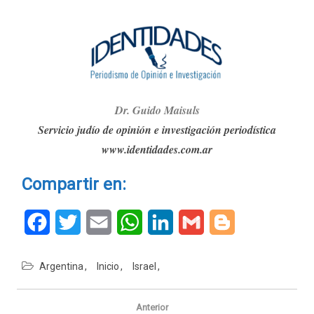
Dr. G
ui
do Maisuls
Servicio judío de opinión e investigación periodística
www.identidades.com.ar
Compartir en:
Facebook
Twitter
Email
WhatsApp
LinkedIn
Gmail
Blogger
Argentina
Inicio
Israel
Navegación
de
Anterior