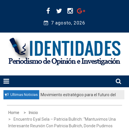
Skip
to
content
7 agosto, 2026 
Periodismo de Opinión e Investigación
IDENTIDADES
Ultimas Noticias
Movimiento estratégico para el futuro del
pueblo judío: “El gobierno aprobó por
unanimidad un plan nacional para
Home
Inicio
fortalecer la educación judía en la
Encuentro Eyal Sela – Patricia Bullrich: “mantuvimos Una
diáspora”
Interesante Reunión Con Patricia Bullrich, Donde Pudimos