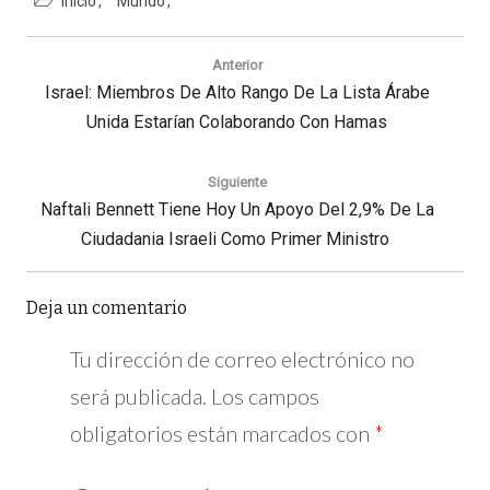
Inicio
Mundo
Navegación
de
Anterior
entradas
Previous
Israel: Miembros De Alto Rango De La Lista Árabe
Post:
Unida Estarían Colaborando Con Hamas
Siguiente
Next
Naftali Bennett Tiene Hoy Un Apoyo Del 2,9% De La
Post:
Ciudadania Israeli Como Primer Ministro
Deja un comentario
Tu dirección de correo electrónico no
será publicada.
Los campos 
obligatorios están marcados con
*