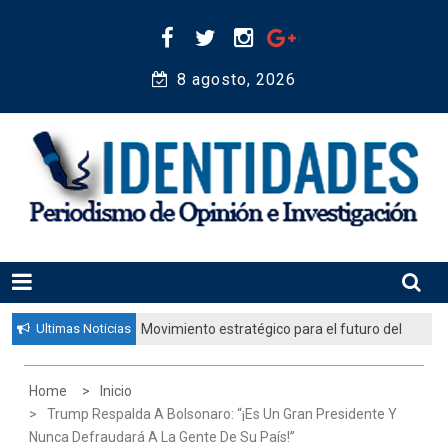
Skip
to
content
8 agosto, 2026 
Periodismo de Opinión e Investigación
IDENTIDADES
Ultimas Noticias
Movimiento estratégico para el futuro del
pueblo judío: “El gobierno aprobó por
unanimidad un plan nacional para
Home
Inicio
fortalecer la educación judía en la
Trump Respalda A Bolsonaro: “¡Es Un Gran Presidente Y
diáspora”
Nunca Defraudará A La Gente De Su País!”