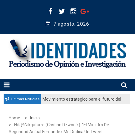
Skip
to
content
7 agosto, 2026 
Periodismo de Opinión e Investigación
IDENTIDADES
Ultimas Noticias
Movimiento estratégico para el futuro del
pueblo judío: “El gobierno aprobó por
unanimidad un plan nacional para
Home
Inicio
fortalecer la educación judía en la
Nik @Nikgaturro (Cristian Dzwonik): “El Ministro De
diáspora”
Seguridad Aníbal Fernández Me Dedica Un Tweet